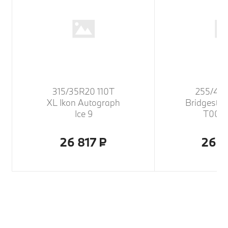
315/35R20 110T
255/40
XL Ikon Autograph
Bridgesto
Ice 9
T005
26 817 ₽
26 7