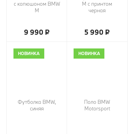
с капюшоном BMW
M с принтом
M
черная
9 990 ₽
5 990 ₽
НОВИНКА
НОВИНКА
Футболка BMW,
Поло BMW
синяя
Motorsport