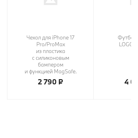
Чехол для iPhone 17
Футбол
Pro/ProMax
LOGO ж
из пластика
с силиконовым
бампером
и функцией MagSafe.
2 790 ₽
4 0